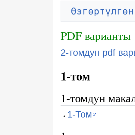
Өзгөртүлгөн
PDF варианты
2-томдун pdf ва
1-том
1-томдун мака
1-Том