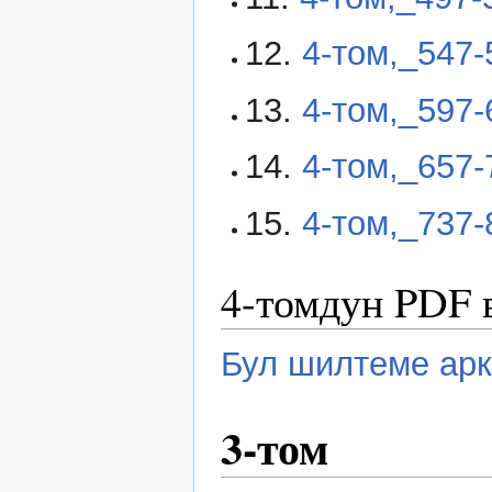
12.
4-том,_547
13.
4-том,_597
14.
4-том,_657
15.
4-том,_737
4-томдун PDF 
Бул шилтеме арк
3-том