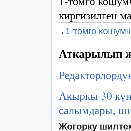
1-томго кошум
киргизилген м
1-томго кошумч
Аткарылып ж
Редакторлорду
Акыркы 30 күн
салымдары, ш
Жогорку шилте