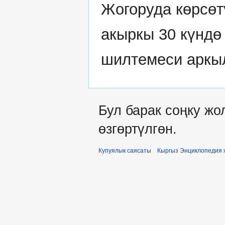
Жогоруда көрсөт
акыркы 30 күндө
шилтемеси аркыл
Бул барак соңку жол
өзгөртүлгөн.
Купуялык саясаты
Кыргыз Энциклопедия 