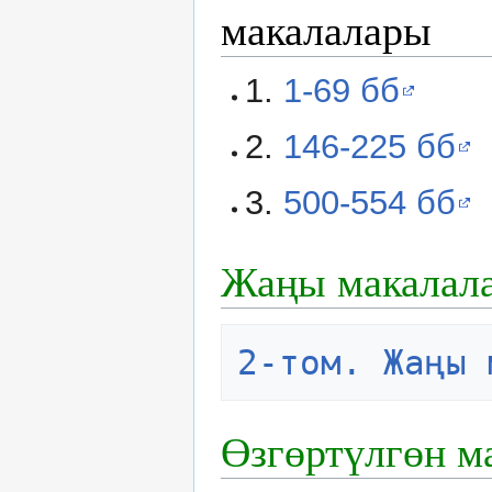
макалалары
1.
1-69 бб
2.
146-225 бб
3.
500-554 бб
Жаңы макалал
2-том. Жаңы 
Өзгөртүлгөн м