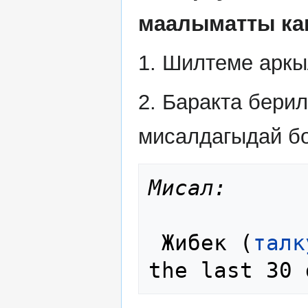
маалыматты кан
1. Шилтеме аркы
2. Баракта бери
мисалдагыдай б
Мисал:
 Жибек (
талк