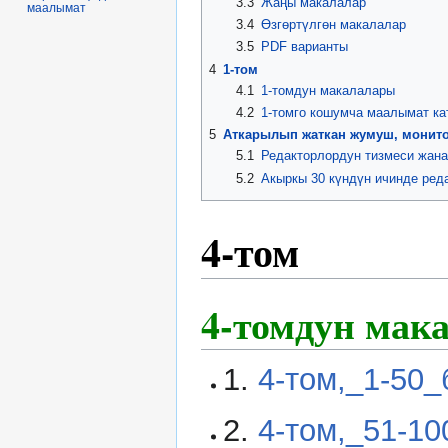
3.3
Жаңы макалалар
маалымат
3.4
Өзгөртүлгөн макалалар
3.5
PDF варианты
4
1-том
4.1
1-томдун макалалары
4.2
1-томго кошумча маалымат ка
5
Аткарылып жаткан жумуш, монит
5.1
Редакторлордун тизмеси жан
5.2
Акыркы 30 күндүн ичинде ре
4-том
4-томдун мак
1.
4-том,_1-50_
2.
4-том,_51-1