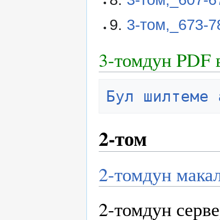
9.
3-том,_673-
3-томдун PDF 
Бул шилтеме 
2-том
2-томдун мака
2-томдун серве