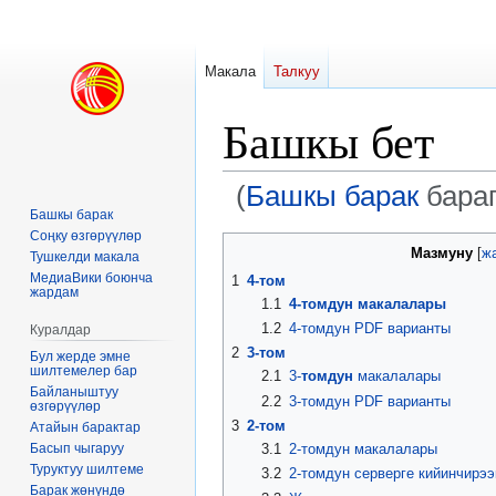
Макала
Талкуу
Башкы бет
(
Башкы барак
бараг
Башкы барак
Соңку өзгөрүүлөр
Навигацияга
Издөөгө
Мазмуну
Тушкелди макала
өтүү
өтүү
МедиаВики боюнча
1
4-том
жардам
1.1
4-томдун макалалары
1.2
4-томдун PDF варианты
Куралдар
2
3-том
Бул жерде эмне
шилтемелер бар
2.1
3-
томдун
макалалары
Байланыштуу
2.2
3-томдун PDF варианты
өзгөрүүлөр
3
2-том
Атайын барактар
Басып чыгаруу
3.1
2-томдун макалалары
Туруктуу шилтеме
3.2
2-томдун серверге кийинчирээ
Барак жөнүндө