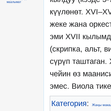
маалымат
күүлөнөт. XVI–X
жеке жана оркес
эми XVII кылымд
(скрипка, альт, 
сүрүп таштаган.
чейин өз маанис
эмес. Виола тик
Категория
:
Жаңы мака