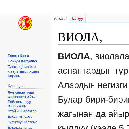
Макала
Талкуу
ВИОЛА,
Навигацияга
Издөөгө
ВИОЛА
, виолал
Башкы барак
өтүү
өтүү
Соңку өзгөрүүлөр
Тушкелди макала
аспаптардын түр
МедиаВики боюнча
жардам
Алардын негизги 
Куралдар
Бул жерде эмне
шилтемелер бар
Булар бири-бири
Байланыштуу
өзгөрүүлөр
жагынан да айыр
Атайын барактар
Басып чыгаруу
Туруктуу шилтеме
кылдуу (кээде 5-
Барак жөнүндө