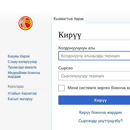
Кызматтык барак
Кирүү
Навигацияга
Издөөгө
Колдонуучунун аты
өтүү
өтүү
Башкы барак
Соңку өзгөрүүлөр
Тушкелди макала
Сырсөз
МедиаВики боюнча
жардам
Куралдар
Мени системге кирген боюнча к
Атайын барактар
Басып чыгаруу
Кирүү
Кирүү боюнча жардам
Сырсөздү унуттуңузбу?