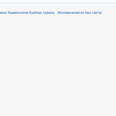
жана Терминология Борбору тууралу
Жоопкерчиликтен баш тартуу