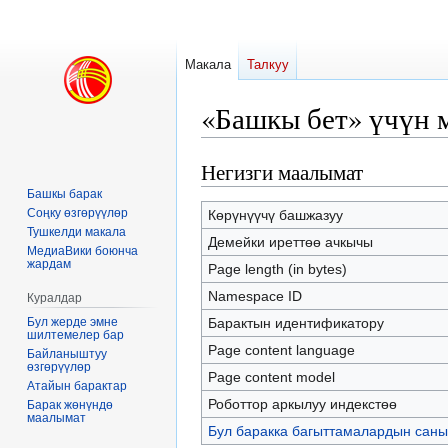
Макала
Талкуу
«Башкы бет» үчүн 
Негизги маалымат
Навигацияга
Издөөгө
өтүү
өтүү
Башкы барак
Соңку өзгөрүүлөр
Көрүнүүчү башжазуу
Тушкелди макала
Демейки иреттөө ачкычы
МедиаВики боюнча
жардам
Page length (in bytes)
Namespace ID
Куралдар
Бул жерде эмне
Барактын идентификатору
шилтемелер бар
Page content language
Байланыштуу
өзгөрүүлөр
Page content model
Атайын барактар
Роботтор аркылуу индекстөө
Барак жөнүндө
маалымат
Бул баракка багыттамалардын саны