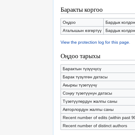
Баракты коргоо
Оңдоо
Бардык колдону
Аталышын өзгөртүү
Бардык колдону
View the protection log for this page.
Оңдоо тарыхы
Барактын түзүүчүсү
Барак түзүлгөн датасы
Акыркы түзөтүүчү
Соңку түзөтүүнүн датасы
Түзөтүүлөрдүн жалпы саны
Авторлордун жалпы саны
Recent number of edits (within past 9
Recent number of distinct authors